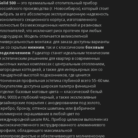
Solid 500
— это премиальный отопительный прибор
российского производства (г. Новосибирск), который стоит
выбрать за его абсолютную эксплуатационную надежность
монолитного секционного корпуса, изготовленного
полностью без межсекционных ниппелей и резиновых
уплотнителей, что исключает риск протечек при любых
гидроударах. Модель отличается великолепной
универсальностью монтажа: для заказа доступны варианты
как со скрытым
нижним
, так и с классическим
боковым
подключением
. Радиатор станет идеальным техническим
и эстетическим решением для квартир в современных
высотных жилых комплексах с центральным отоплением,
загородных коттеджей, а также для интерьерных зон со
стандартной высотой подоконников, где ценится
утонченная профильная эстетика глубиной всего 55–60 мм.
Покупателям доступна широкая палитра финишной
отделки: базовые матовые цвета — классический белый
(RAL 9003) и глубокий черный, а также эксклюзивные
дизайнерские покрытия с анодированием под золото,
серебро, бронзу, оттенок шампань или фабричное
полимерное окрашивание в любой цвет по
международной шкале RAL. Прибор целиком выполнен из
высококачественного экструдированного алюминиевого
профиля, обладающего максимальной
теплопроводностью и обеспечивающего молниеносную