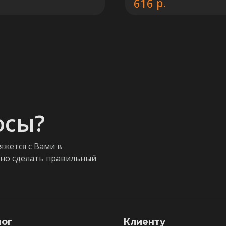
р.
616
осы?
яжется с Вами в
жно сделать правильный
лог
Клиенту