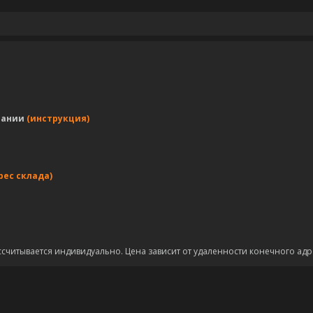
пании
(инструкция)
рес склада)
ссчитывается индивидуально. Цена зависит от удаленности конечного адр