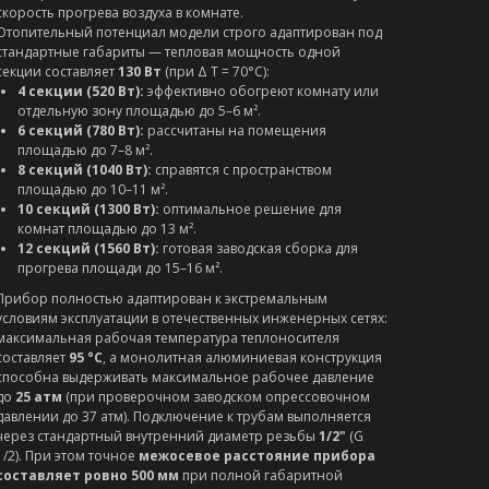
скорость прогрева воздуха в комнате.
Отопительный потенциал модели строго адаптирован под
стандартные габариты — тепловая мощность одной
секции составляет
130 Вт
(при Δ T = 70°C):
4 секции (520 Вт):
эффективно обогреют комнату или
отдельную зону площадью до 5–6 м².
6 секций (780 Вт):
рассчитаны на помещения
площадью до 7–8 м².
8 секций (1040 Вт):
справятся с пространством
площадью до 10–11 м².
10 секций (1300 Вт):
оптимальное решение для
комнат площадью до 13 м².
12 секций (1560 Вт):
готовая заводская сборка для
прогрева площади до 15–16 м².
Прибор полностью адаптирован к экстремальным
условиям эксплуатации в отечественных инженерных сетях:
максимальная рабочая температура теплоносителя
составляет
95 °C
, а монолитная алюминиевая конструкция
способна выдерживать максимальное рабочее давление
до
25 атм
(при проверочном заводском опрессовочном
давлении до 37 атм). Подключение к трубам выполняется
через стандартный внутренний диаметр резьбы
1/2"
(G
1/2). При этом точное
межосевое расстояние прибора
составляет ровно 500 мм
при полной габаритной