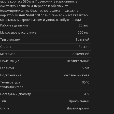
высоте корпуса 530 мм. Подчеркните изысканность
архитектуры вашего интерьера и обеспечьте
бескомпромиссную безопасность дома — закажите
радиатор
Fusion Solid 500
прямо сейчас и наслаждайтесь
идеальным микроклиматом и уютом в любую погоду!
Рабочее давление
25 атм.
Межосевое расстояние
500 мм.
Тип отопителя
Водяной
Страна
Россия
Материал
Алюминий
Ориентация
Вертикальный
Гарантия
5 лет
Подключение
Боковое, нижнее
Температура
95°С
теплоносителя
Посадчный диаметр
G1/2
Тип
Профильный
Стиль
Дизайнерский