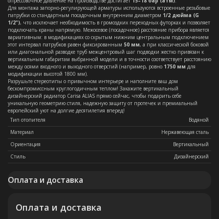
опрессовочное давление на производстве достигает
15–18 бар (атм)
.
Для монтажа запорно-регулирующей арматуры используются встроенные резьбовые
патрубки со стандартным посадочным внутренним диаметром
1/2 дюйма (G
1/2")
, что исключает необходимость в громоздких переходных футорках и позволяет
подключать краны напрямую. Межосевое (посадочное) расстояние прибора является
вариативным: в модификациях со скрытым нижним центральным подключением
этот интервал патрубков равен фиксированным
50 мм
, а при классической боковой
или диагональной разводке труб межцентровый шаг подводки жестко привязан к
вертикальным габаритам выбранной модели и в точности соответствует расстоянию
между осями входного и выходного отверстий (например, ровно
1750 мм
для
модификации высотой 1800 мм).
Разрушьте стереотипы о привычном интерьере и наполните ваш дом
бескомпромиссным круглогодичным теплом! Закажите вертикальный
дизайнерский радиатор Carisa ALIAS прямо сейчас, чтобы подарить себе
уникальную геометрию стиля, надежную защиту от протечек и премиальный
европейский уют на долгие десятилетия вперед!
Тип отопителя
Водяной
Материал
Нержавеющая сталь
Ориентация
Вертикальный
Стиль
Дизайнерский
Оплата и доставка
Оплата и доставка