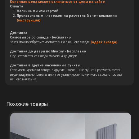
Конечная цена может отличаться от цены на сайте
Оплата
Наличными или картой
Произвольным платежом на расчетный счет компании
(инструкция)
Доставка
Самовывоз со склада - Бесплатно
Заказ можно забрать самостоятельно с нашего склада
(адрес склада)
Доставка до двери по Минску -
Бесплатно
Осуществляется со склада магазина до двери.
Остались вопросы?
Доставка в другие населенные пункты
Стоимость доставки товара в другие населенные пункты рассчитывается
Оставьте свои контакты. Наш
индивидуально. Цена зависит от удаленности конечного адреса от склада
нашего магазина.
специалист свяжется с Вами в
кратчайшие сроки. Мы знаем
насколько важно сделать
правильный выбор.
Похожие товары
Консультация