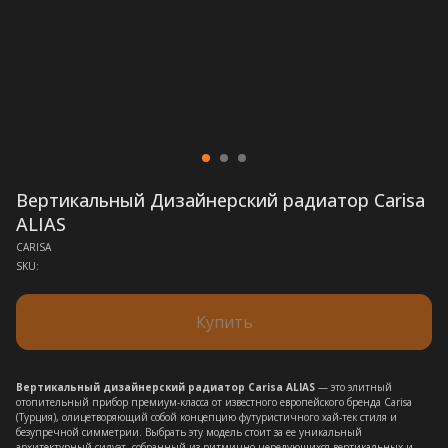
Вертикальный Дизайнерский радиатор Carisa
ALIAS
CARISA
SKU:
Купить
Вертикальный дизайнерский радиатор Carisa ALIAS
— это элитный
отопительный прибор премиум-класса от известного европейского бренда Carisa
(Турция), олицетворяющий собой концепцию футуристичного хай-тек стиля и
безупречной симметрии. Выбрать эту модель стоит за ее уникальный
архитектурный силуэт, собранный из ритмично чередующихся вертикальных и