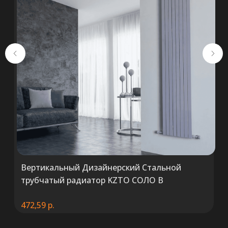
+375 (29) 652 34 03
ООО «ТермоАльянс», РБ, 220062, г.
Минск пр-т Победителей 131, оф.68 УНП
692071529, р/с BY38 ALFA 3012 2327
5000 2027 0000, в ЗАО «Альфа-Банк»,
код ALFABY2X, 220013 г. Минск, ул.
Сурганова, 43-47
Вертикальный Дизайнерский Стальной
трубчатый радиатор KZTO СОЛО В
472,59
р.