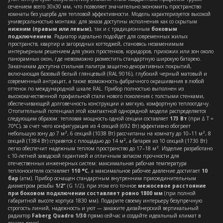
сечением всего 30х30 мм, что позволяет значительно экономить пространство
комнаты без ущерба для тепловой эффективности. Модель характеризуется высокой
универсальностью монтажа: для заказа доступны исполнения как со скрытым
нижним (правым или левым)
, так и с традиционным
боковым
подключением
. Радиатор идеально подойдет для современных жилых
пространств, квартир и загородных коттеджей, становясь незаменимым
интерьерным решением для узких простенков, коридоров, прихожих или зон около
панорамных окон, где невозможно разместить стандартную широкую батарею.
Заказчикам доступна стильная палитра защитно-декоративных покрытий,
включающая базовый белый глянцевый (RAL 9016), глубокий черный матовый и
современный антрацит, а также возможность фабричного окрашивания в любой
оттенок по международной шкале RAL. Прибор полностью выполнен из
высококачественной профильной стали нового поколения с толстыми стенками,
обеспечивающей долговечность конструкции и мягкую, комфортную теплоотдачу.
Отопительный потенциал этой компактной однорядной модели распределяется
следующим образом: тепловая мощность одной секции составляет
173 Вт
(при Δ T =
70°C), за счет чего конфигурация из 4 секций (692 Вт) эффективно обогреет
небольшую зону до 7 м², 6 секций (1038 Вт) рассчитаны на комнату до 10–11 м², 8
секций (1384 Вт) справятся с площадью до 14 м², а батарея из 10 секций (1730 Вт)
легко обеспечит надежным теплом пространство до 17–18 м². Изделие разработано
с 10-летней заводской гарантией и отличным запасом прочности для
отечественных инженерных систем: максимальная рабочая температура
теплоносителя составляет
110 °C
, а максимальное рабочее давление достигает
10
бар
(атм). Прибор оснащен стандартным внутренним присоединительным
диаметром резьбы
1/2"
(G 1/2), при этом его точное
межосевое расстояние
при боковом подключении составляет ровно 1800 мм
(при полной
габаритной высоте корпуса 1830 мм). Подарите своему интерьеру безупречную
строгость линий, надежность и уют — закажите дизайнерский вертикальный
радиатор
Faberg Quadro 1/30
прямо сейчас и создайте идеальный климат в