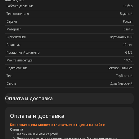
вашем доме!
Рабочее давление
15 бар
Тип отопителя
Водяной
Страна
Россия
Материал
Сталь
Ориентация
Вертикальный
Гарантия
10 лет
Посадочный диаметр
G1/2
Max температура
110°C
Подключение
Боковое, нижнее
Тип
Трубчатый
Стиль
Дизайнерский
Оплата и доставка
Оплата и доставка
Конечная цена может отличаться от цены на сайте
Оплата
Наличными или картой
Произвольным платежом на расчетный счет компании