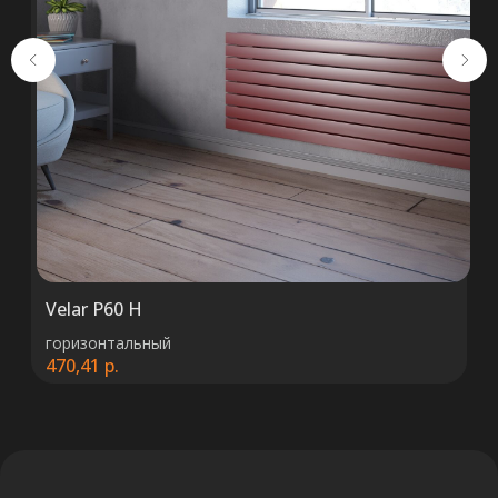
+375 (29) 652 34 03
ООО «ТермоАльянс», РБ, 220062, г.
Минск пр-т Победителей 131, оф.68 УНП
692071529, р/с BY38 ALFA 3012 2327
5000 2027 0000, в ЗАО «Альфа-Банк»,
код ALFABY2X, 220013 г. Минск, ул.
Сурганова, 43-47
Velar P60 H
горизонтальный
470,41
р.