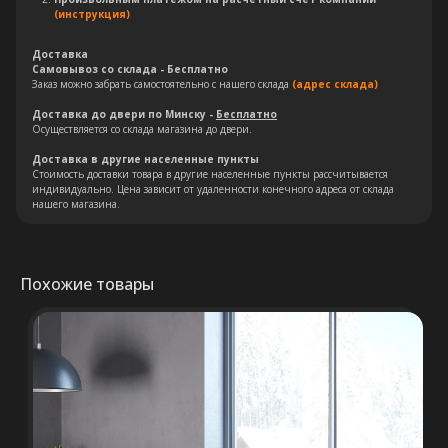
(инструкция)
Доставка
Самовывоз со склада - Бесплатно
Заказ можно забрать самостоятельно с нашего склада
(адрес склада)
Доставка до двери по Минску -
Бесплатно
Осуществляется со склада магазина до двери.
Остались вопросы?
Доставка в другие населенные пункты
Стоимость доставки товара в другие населенные пункты рассчитывается
Оставьте свои контакты. Наш
индивидуально. Цена зависит от удаленности конечного адреса от склада
нашего магазина.
специалист свяжется с Вами в
кратчайшие сроки. Мы знаем
насколько важно сделать
правильный выбор.
Похожие товары
Консультация