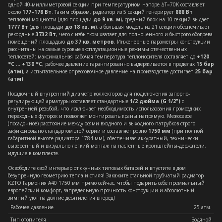
одной 40-миллиметровой секции при температурном напоре ΔT=70K составляет
около
177–178 Вт
. Таким образом, радиатор из 5 секций генерирует
888 Вт
тепловой мощности (для площади
до 9 кв. м
), средний блок на 10 секций выдает
1777 Вт
(для площади
до 18 кв. м
), а большая модель из 21 секции обеспечивает
рекордные
3732 Вт
, чего с избытком хватает для полноценного и быстрого обогрева
помещений площадью
до 37 кв. метров
. Инженерные параметры конструкции
рассчитаны на самые суровые эксплуатационные режимы отечественных
теплосетей: максимальная рабочая температура теплоносителя составляет до
+120
°C ... +130 °C
, рабочее давление гарантированно выдерживается в пределах
15 бар
(атм)
, а испытательное опрессовочное давление на производстве достигает
25 бар
(атм)
.
Посадочный внутренний диаметр коллекторов для подключения запорно-
регулирующей арматуры составляет стандартные
1/2 дюйма (G 1/2")
с
внутренней резьбой, что исключает необходимость использования громоздких
переходных футорок и позволяет монтировать краны напрямую. Межосевое
(посадочное) расстояние между осями входного и выходного патрубков строго
зафиксировано стандартом этой серии и составляет ровно
1750 мм
(при полной
габаритной высоте радиатора 1784 мм), обеспечивая аккуратный, технически
выверенный и визуально легкий монтаж на настенные кронштейны-держатели,
идущие в комплекте.
Освободите свой интерьер от скучных типовых батарей и впустите в дом
безупречную геометрию тепла и стиля! Закажите стальной трубчатый радиатор
KZTO Гармония А40 1750 мм прямо сейчас, чтобы подарить себе премиальный
европейский комфорт, запредельную прочность конструкции и абсолютный
зимний уют на долгие десятилетия вперед!
Рабочее давление
25 атм.
Тип отопителя
Водяной