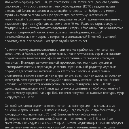
мм
— это модифицированная, ультрасовременная версия легендарного дизайн-
радиатора от Кимрского завода теплового оборудования (КЗТО), предлагающая
идеальный баланс изящества и выдающейся теплоотдачи. Выбрать эту модель
серии «А» стоит за ее утонченную архитектурную эстетику: в отличие от
классической «Гармонии», ее секции представляют собой герметично запаянные с
двух сторон круглые трубки диаметром строго 40 мм. Радиатор характеризуется
безупречным качеством автоматизированной сварки, абсолютной гигиеничностью
гладких поверхностей, отсутствием скрытых пылесборников, высокой
износостойкостью полимерного покрытия и официальной 5-летней гарантией
производителя при заложенном сроке службы более 25 лет.
По техническому заданию заказчика отопительное прибор комплектуется как
классическим боковым (или диагональным), так и эстетичным скрытым нижним
подключением (включая модификации со встроенным терморегулирующим
клапаном). Благодаря феноменальной прочности, жесткости конструкции и
невосприимчивости к перепадам давления вертикальный радиатор идеально
подходит для установки в современных квартирах с жестким центральным
отоплением, а также в автономных закрытых системах частных домов, загородных
коттеджей, лофт-пространств и студий с панорамным остеклением в пол. Базовое
исполнение поставляется в универсальном белом глянцевом цвете (RAL 9016),
однако под индивидуальный заказ доступно окрашивание в любой эксклюзивный
цвет по международной палитре RAL, включая популярные матовые текстуры, муар
и структурный шелк.
Основой радиатора служит высококачественная конструкционная сталь, а сама
линейка «Гармония А40 1» выполнена в один ряд по глубине прибора (толщина
конструкции составляет всего 70 мм). Заводские блоки собираются из
фиксированного количества секций-колонок — от компактных 3–5 секций до
вместительных модулей на 12–21 секцию. Высокая модификация 1750 мм обладает
внушительными теплотехническими свойствами: номинальная теплоотдача