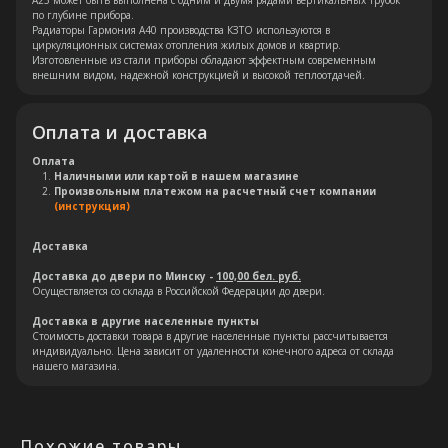
А25 может быть выполнена с одним и двумя рядами вертикальных трубок
по глубине прибора.
Радиаторы Гармония А40 производства КЗТО используются в
циркуляционных системах отопления жилых домов и квартир.
Изготовленные из стали приборы обладают эффектным современным
внешним видом, надежной конструкцией и высокой теплоотдачей.
Оплата и доставка
Остались вопросы?
Оплата
Наличными или картой в нашем магазине
Оставьте свои контакты. Наш
Произвольным платежом на расчетный счет компании
(инструкция)
специалист свяжется с Вами в
кратчайшие сроки. Мы знаем
Доставка
насколько важно сделать
Доставка до двери по Минску -
100,00 бел. руб.
правильный выбор.
Осуществляется со склада в Российской Федерации до двери.
Доставка в другие населенные пункты
Стоимость доставки товара в другие населенные пункты рассчитывается
Консультация
индивидуально. Цена зависит от удаленности конечного адреса от склада
нашего магазина.
Похожие товары