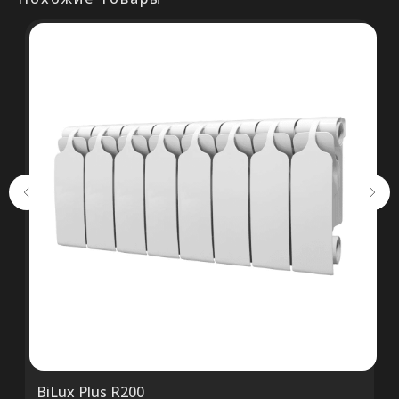
+375 (29) 652 34 03
ООО «ТермоАльянс», РБ, 220062, г.
Минск пр-т Победителей 131, оф.68 УНП
692071529, р/с BY38 ALFA 3012 2327
5000 2027 0000, в ЗАО «Альфа-Банк»,
код ALFABY2X, 220013 г. Минск, ул.
Сурганова, 43-47
BiLux Plus R200