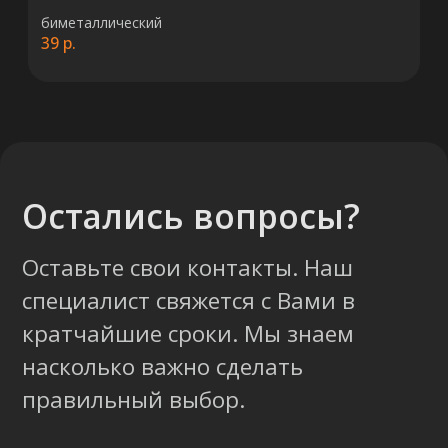
биметаллический
39
р.