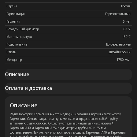
Страна
Россия
Ориентация
Горизонтальный
Гарантия
5 лет
Посадочный диаметр
G1/2
Max температура
130°C
Подключение
Боковое, нижнее
Стиль
Дизайнерский
Межцентр.
1750 мм.
Описание
Оплата и доставка
Описание
Радиатор серии Гармония А – это модифицированная версия классической
Гармонии. Секция радиатора чуть меньше и представляет собой трубку,
запаянную с двух сторон. Существуют две вариации данных моделей:
Гармония А40 и Гармония А25, с диаметром трубки 40 и 25 мм
соответственно. Так же, как и классическая модель, Гармония А40 и Гармония