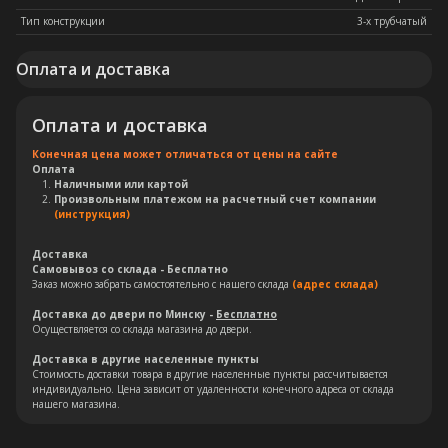
Тип конструкции
3-х трубчатый
Оплата и доставка
Оплата и доставка
Конечная цена может отличаться от цены на сайте
Оплата
Наличными или картой
Произвольным платежом на расчетный счет компании
(инструкция)
Доставка
Самовывоз со склада - Бесплатно
Заказ можно забрать самостоятельно с нашего склада
(адрес склада)
Остались вопросы?
Доставка до двери по Минску -
Бесплатно
Осуществляется со склада магазина до двери.
Оставьте свои контакты. Наш
Доставка в другие населенные пункты
специалист свяжется с Вами в
Стоимость доставки товара в другие населенные пункты рассчитывается
индивидуально. Цена зависит от удаленности конечного адреса от склада
кратчайшие сроки. Мы знаем
нашего магазина.
насколько важно сделать
правильный выбор.