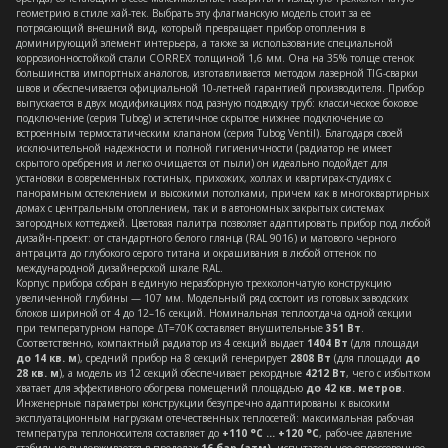
геометрию в стиле хай-тек. Выбрать эту флагманскую модель стоит за ее
потрясающий внешний вид, который превращает прибор отопления в
доминирующий элемент интерьера, а также за использование специальной
коррозионностойкой стали CORREX толщиной 1,6 мм. Она на 35% толще стенок
большинства импортных аналогов, изготавливается методом лазерной TIG-сварки
швов и обеспечивается официальной 10-летней гарантией производителя. Прибор
выпускается в двух модификациях под разную подводку труб: классическое боковое
подключение (серия Tubog) и эстетичное скрытое нижнее подключение со
встроенным термостатическим клапаном (серия Tubog Ventil). Благодаря своей
исключительной надежности и полной гигиеничности (радиатор не имеет
скрытого оребрения и легко очищается от пыли) он идеально подойдет для
установки в современных гостиных, прихожих, холлах и квартирах-студиях с
панорамным остеклением и высокими потолками, причем как в многоквартирных
домах с центральным отоплением, так и в автономных закрытых системах
загородных коттеджей. Цветовая палитра позволяет адаптировать прибор под любой
дизайн-проект: от стандартного белого глянца (RAL 9016) и матового черного
антрацита до глубокого серого титана и окрашивания в любой оттенок по
международной дизайнерской шкале RAL.
Корпус прибора собран в единую неразборную трехколончатую конструкцию
увеличенной глубины — 107 мм. Модельный ряд состоит из готовых заводских
блоков шириной от 4 до 12–16 секций. Номинальная теплоотдача одной секции
при температурном напоре ΔT=70K составляет внушительные
351 Вт
.
Соответственно, компактный радиатор из 4 секций выдает
1404 Вт
(для площади
до 14 кв. м
), средний прибор на 8 секций генерирует
2808 Вт
(для площади
до
28 кв. м
), а модель из 12 секций обеспечивает рекордные
4212 Вт
, чего с избытком
хватает для эффективного обогрева помещений площадью
до 42 кв. метров
.
Инженерные параметры конструкции безупречно адаптированы к высоким
эксплуатационным нагрузкам отечественных теплосетей: максимальная рабочая
температура теплоносителя составляет до
+110 °C ... +120 °C
, рабочее давление