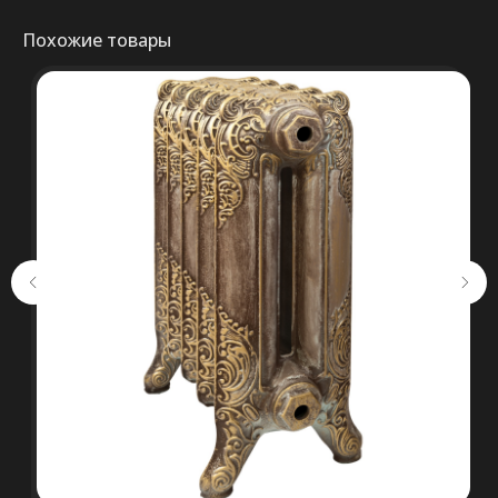
Похожие товары
Консультация
+375 (29) 652 34 03
ООО «ТермоАльянс», РБ, 220062, г.
Минск пр-т Победителей 131, оф.68 УНП
692071529, р/с BY38 ALFA 3012 2327
5000 2027 0000, в ЗАО «Альфа-Банк»,
код ALFABY2X, 220013 г. Минск, ул.
Сурганова, 43-47