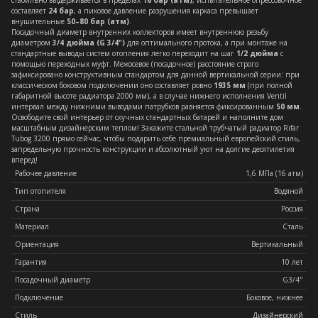
стабильно выдерживается в пределах
16 бар (атм)
, испытательное опрессовочное
составляет
24 бар
, а пиковое давление разрушения каркаса превышает
внушительные
50–80 бар (атм)
.
Посадочный диаметр внутренних коллекторов имеет внутреннюю резьбу
диаметром
3/4 дюйма (G 3/4")
для оптимального протока, а при монтаже на
стандартные выводы систем отопления легко переходит на шаг
1/2 дюйма
с
помощью переходных муфт. Межосевое (посадочное) расстояние строго
зафиксировано конструктивным стандартом для данной вертикальной серии: при
классическом боковом подключении оно составляет ровно
1935 мм
(при полной
габаритной высоте радиатора 2000 мм), а в случае нижнего исполнения Ventil
интервал между нижними выводами патрубков равняется фиксированным
50 мм
.
Освободите свой интерьер от скучных стандартных батарей и наполните дом
масштабным дизайнерским теплом! Закажите стальной трубчатый радиатор Rifar
Tubog 3200 прямо сейчас, чтобы подарить себе премиальный европейский стиль,
запредельную прочность конструкции и абсолютный уют на долгие десятилетия
вперед!
Рабочее давление
1,6 МПа (16 атм)
Тип отопителя
Водяной
Страна
Россия
Материал
Сталь
Ориентация
Вертикальный
Гарантия
10 лет
Посадочный диаметр
G3/4"
Подключение
Боковое, нижнее
Стиль
Дизайнерский