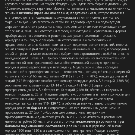
круглого профиля сечения трубок, безупречную надежность сборки и длительную
10-летнюю заводскую гарантию. Модель поставляется в специальном исполнении со
скрытым
нижним (правым или левым) подключением
, которое позволяет
эстетично спрятать подводящие коммуникации в пол или стены, полностью
сохранив визуальную легкость конструкции. Радиатор идеально подойдет для
современных жилых пространств, квартир с центральным или индивидуальным
отоплением, элитных новостроек и загородных коттеджей. Вертикальный формат
прибора делает его отличным решением для узких простенков, прихожих,
коридоров и зон рядом с панорамным остеклением. На выбор заказчика
предлагается стильная базовая палитра защитно-декоративных покрытий, включая
белый глянцевый (RAL 9016), глубокий черный матовый (RAL 9005) и благородный
серый антрацит, а также возможность фабричного окрашивания в любой оттенок по
международной шкале RAL. Прибор полностью выполнен из высококачественной
толстостенной конструкционной стали, обеспечивающей высокую прочность
корпуса и равномерную мягкую теплоотдачу. Модель серии Extra 2 обладает
повышенной энергоэффективностью — тепловая мощность одной секции (шириной
45 мм и глубиной 65 мм) составляет
~218 Вт
(при Δ T = 70°C): конфигурация из 4
секций (872 Вт) эффективно обогреет комнату площадью до 9 м², 6 секций (1308 Вт)
рассчитаны на помещения до 13–14 м², 8 секций (1744 Вт) справятся с
пространством до 18 м², а батарея из 10 секций (2180 Вт) обеспечит надежным
теплом площадь до 22 м². Изделие разработано с отличным запасом прочности для
отечественных инженерных систем: максимальная рабочая температура
теплоносителя составляет
110–120 °C
, а рабочее давление стального монолитного
корпуса равно
10 бар (атм)
с опрессовочным испытательным давлением на
производстве до 27 бар. Прибор оснащен стандартным внутренним
присоединительным диаметром резьбы
1/2"
(G 1/2) с межосевым расстоянием
нижних патрубков 50 мм, при этом его точное
межосевое расстояние при
боковом подключении составляет ровно 1800 мм
(при полной высоте
корпуса 1800 или 1830 мм в зависимости от типа крепежа). Подарите своему