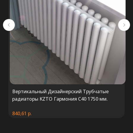
+375 (29) 652 34 03
ООО «ТермоАльянс», РБ, 220062, г.
Минск пр-т Победителей 131, оф.68 УНП
692071529, р/с BY38 ALFA 3012 2327
5000 2027 0000, в ЗАО «Альфа-Банк»,
код ALFABY2X, 220013 г. Минск, ул.
Сурганова, 43-47
Вертикальный Дизайнерский Трубчатые
радиаторы KZTO Гармония C40 1750 мм.
840,61
р.