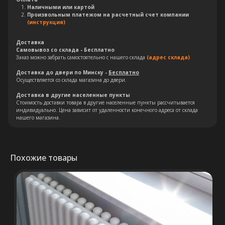
Наличными или картой
Произвольным платежом на расчетный счет компании
(инструкция)
Доставка
Самовывоз со склада - Бесплатно
Заказ можно забрать самостоятельно с нашего склада
(адрес склада)
Доставка до двери по Минску -
Бесплатно
Осуществляется со склада магазина до двери.
Остались вопросы?
Доставка в другие населенные пункты
Стоимость доставки товара в другие населенные пункты рассчитывается
индивидуально. Цена зависит от удаленности конечного адреса от склада
Оставьте свои контакты. Наш
нашего магазина.
специалист свяжется с Вами в
кратчайшие сроки. Мы знаем
насколько важно сделать
Похожие товары
правильный выбор.
Консультация