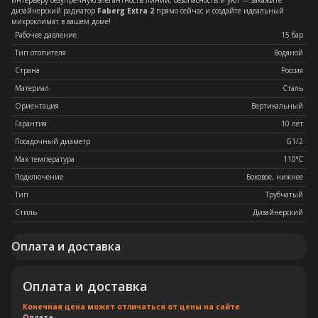
интерьеру безупречную элегантность линий, безопасность и уют — закажите
дизайнерский радиатор
Faberg Extra 2
прямо сейчас и создайте идеальный
микроклимат в вашем доме!
Рабочее давление
15 бар
Тип отопителя
Водяной
Страна
Россия
Материал
Сталь
Ориентация
Вертикальный
Гарантия
10 лет
Посадочный диаметр
G1/2
Max температура
110°C
Подключение
Боковое, нижнее
Тип
Трубчатый
Стиль
Дизайнерский
Оплата и доставка
Оплата и доставка
Конечная цена может отличаться от цены на сайте
Оплата