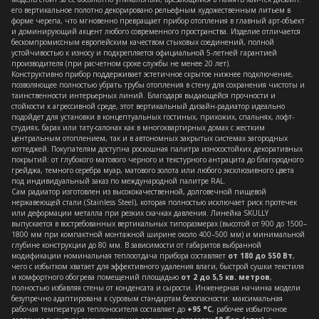
его вертикальное полотно декорировано рельефным художественным литьем в
форме черепа, что мгновенно превращает прибор отопления в главный арт-объект
и доминирующий акцент любого современного пространства. Изделие отличается
бескомпромиссным европейским качеством стыковых соединений, полной
устойчивостью к износу и подкрепляется официальной 5-летней гарантией
производителя (при расчетном сроке службы не менее 20 лет).
Конструктивно прибор поддерживает эстетичное скрытое нижнее подключение,
позволяющее полностью убрать трубы отопления в стену для сохранения чистоты и
таинственности интерьерных линий. Благодаря выдающейся прочности и
стойкости к агрессивной среде, этот вертикальный дизайн-радиатор идеально
подойдет для установки в концептуальных гостиных, прихожих, спальнях, лофт-
студиях, барах или тату-салонах как в многоквартирных домах с жестким
центральным отоплением, так и в автономных закрытых системах загородных
коттеджей. Покупателям доступна роскошная палитра износостойких декоративных
покрытий: от глубокого матового черного и текстурного антрацита до благородного
грейджа, темного серебра муар, матового золота или любого эксклюзивного цвета
под индивидуальный заказ по международной палитре RAL.
Сам радиатор изготовлен из высококачественной, долговечной пищевой
нержавеющей стали (Stainless Steel), которая полностью исключает риск протечек
или деформации металла при резких скачках давления. Линейка SKULLY
выпускается в востребованных вертикальных типоразмерах (высотой от 900 до 1500–
1800 мм при компактной монтажной ширине около 400–500 мм) и минимальной
глубине конструкции до 80 мм. В зависимости от габаритов выбранной
модификации номинальная теплоотдача прибора составляет
от 180 до 550 Вт
,
чего с избытком хватает для эффективного удаления влаги, быстрой сушки текстиля
и комфортного обогрева помещений площадью
от 2 до 5,5 кв. метров
,
полностью избавляя стены от конденсата и сырости. Инженерная начинка модели
безупречно адаптирована к суровым стандартам безопасности: максимальная
рабочая температура теплоносителя составляет до
+95 °C
, рабочее избыточное