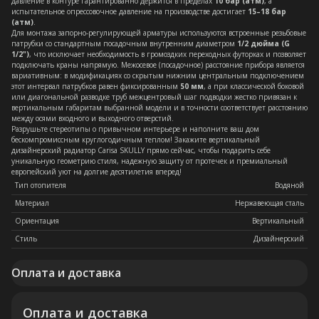
давление в контуре гарантированно держится в пределах
10 бар (атм)
, а
испытательное опрессовочное давление на производстве достигает
15–18 бар
(атм)
.
Для монтажа запорно-регулирующей арматуры используются встроенные резьбовые
патрубки со стандартным посадочным внутренним диаметром
1/2 дюйма (G
1/2")
, что исключает необходимость в громоздких переходных футорках и позволяет
подключать краны напрямую. Межосевое (посадочное) расстояние прибора является
вариативным: в модификациях со скрытым нижним центральным подключением
этот интервал патрубков равен фиксированным
50 мм
, а при классической боковой
или диагональной разводке труб межцентровый шаг подводки жестко привязан к
вертикальным габаритам выбранной модели и в точности соответствует расстоянию
между осями входного и выходного отверстий.
Разрушьте стереотипы о привычном интерьере и наполните ваш дом
бескомпромиссным круглогодичным теплом! Закажите вертикальный
дизайнерский радиатор Carisa SKULLY прямо сейчас, чтобы подарить себе
уникальную геометрию стиля, надежную защиту от протечек и премиальный
европейский уют на долгие десятилетия вперед!
Тип отопителя
Водяной
Материал
Нержавеющая сталь
Ориентация
Вертикальный
Стиль
Дизайнерский
Оплата и доставка
Оплата и доставка