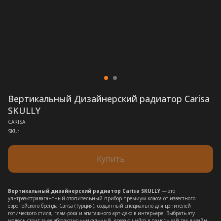
Вертикальный Дизайнерский радиатор Carisa
SKULLY
CARISA
SKU:
Купить
Вертикальный дизайнерский радиатор Carisa SKULLY
— это
ультраэкстравагантный отопительный прибор премиум-класса от известного
европейского бренда Carisa (Турция), созданный специально для ценителей
готического стиля, глэм-рока и эпатажного арт-деко в интерьере. Выбрать эту
модель стоит за ее абсолютно уникальный, врезающийся в память хай-тек дизайн: