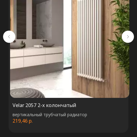
+375 (29) 652 34 03
ООО «ТермоАльянс», РБ, 220062, г.
Минск пр-т Победителей 131, оф.68 УНП
692071529, р/с BY38 ALFA 3012 2327
5000 2027 0000, в ЗАО «Альфа-Банк»,
код ALFABY2X, 220013 г. Минск, ул.
Сурганова, 43-47
Velar 2057 2-x колончатый
вертикальный трубчатый радиатор
219,46
р.