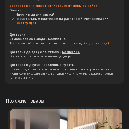
Конечная цена может отличаться от цены на сайте
Оплата
Наличными или картой
Произвольным платежом на расчетный счет компании
(инструкция)
Доставка
Самовывоз со склада - Бесплатно
Заказ можно забрать самостоятельно с нашего склада
(адрес склада)
Доставка до двери по Минску -
Бесплатно
Осуществляется со склада магазина до двери.
Остались вопросы?
Доставка в другие населенные пункты
Стоимость доставки товара в другие населенные пункты рассчитывается
Оставьте свои контакты. Наш
индивидуально. Цена зависит от удаленности конечного адреса от склада
нашего магазина.
специалист свяжется с Вами в
кратчайшие сроки. Мы знаем
насколько важно сделать
правильный выбор.
Похожие товары
Консультация