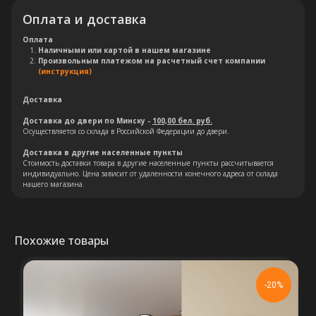
Оплата и доставка
Оплата
Остались вопросы?
Наличными или картой в нашем магазине
Произвольным платежом на расчетный счет компании
(инструкция)
Оставьте свои контакты. Наш
специалист свяжется с Вами в
Доставка
кратчайшие сроки. Мы знаем
Доставка до двери по Минску -
100,00 бел. руб.
насколько важно сделать
Осуществляется со склада в Российской Федерации до двери.
правильный выбор.
Доставка в другие населенные пункты
Стоимость доставки товара в другие населенные пункты рассчитывается
индивидуально. Цена зависит от удаленности конечного адреса от склада
нашего магазина.
Консультация
Похожие товары
-20%
+375 (29) 652 34 03