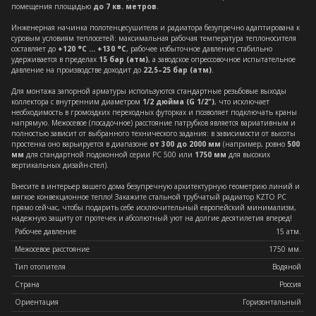
помещения площадью
до 7 кв. метров
.
Инженерная начинка полотенцесушителя и радиатора безупречно адаптирована к
суровым условиям теплосетей: максимальная рабочая температура теплоносителя
составляет до
+120 °C ... +130 °C
, рабочее избыточное давление стабильно
удерживается в пределах
15 бар (атм)
, а заводское опрессовочное испытательное
давление на производстве доходит до
22,5–25 бар (атм)
.
Для монтажа запорной арматуры используются стандартные резьбовые выходы
коллектора с внутренним диаметром
1/2 дюйма (G 1/2")
, что исключает
необходимость в громоздких переходных футорках и позволяет подключать краны
напрямую. Межосевое (посадочное) расстояние патрубков является вариативным и
полностью зависит от выбранного технического задания: в зависимости от высоты
простенка оно варьируется в диапазоне
от 300 до 2000 мм
(например, ровно
500
мм
для стандартной подоконной серии РС 500 или
1750 мм
для высоких
вертикальных дизайн-стел).
Внесите в интерьер вашего дома безупречную архитектурную геометрию линий и
мягкое конвекционное тепло! Закажите стальной трубчатый радиатор KZTO РС
прямо сейчас, чтобы подарить себе исключительный европейский минимализм,
надежную защиту от протечек и абсолютный уют на долгие десятилетия вперед!
Рабочее давление
15 атм.
Межосевое расстояние
1750 мм.
Тип отопителя
Водяной
Страна
Россия
Ориентация
Горизонтальный