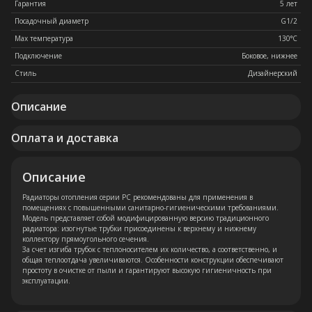
Гарантия
5 лет
Посадочный диаметр
G1/2
Max температура
130°C
Подключение
Боковое, нижнее
Стиль
Дизайнерский
Описание
Оплата и доставка
Описание
Радиаторы отопления серии РС рекомендованы для применения в
помещениях с повышенными санитарно-гигиеническими требованиями.
Модель представляет собой модифицированную версию традиционного
радиатора: изогнутые трубки присоединены к верхнему и нижнему
коллектору прямоугольного сечения.
За счет изгиба трубок с теплоносителем их количество, а соответственно, и
общая теплоотдача увеличиваются. Особенности конструкции обеспечивают
простоту в очистке от пыли и гарантируют высокую гигиеничность при
эксплуатации.