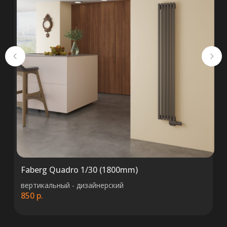
ООО «ТермоАльянс», РБ, 220062, г.
Минск пр-т Победителей 131, оф.68 УНП
692071529, р/с BY38 ALFA 3012 2327
5000 2027 0000, в ЗАО «Альфа-Банк»,
код ALFABY2X, 220013 г. Минск, ул.
Сурганова, 43-47
Faberg Quadro 1/30 (1800mm)
вертикальный - дизайнерский
850
р.