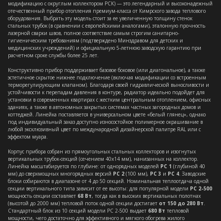
модификацию с округлым коллектором РСК) — это легендарный и высоконадежный
отечественный прибор отопления премиум-класса от Кимрского завода теплового
оборудования. Выбрать эту модель стоит за ее увеличенную толщину стенок
стальных трубок (в сравнении с европейскими аналогами), эталонную прочность
лазерной сварки швов, полное соответствие самым строгим санитарно-
гигиеническим требованиям (подтверждено Минздравом для детских и
медицинских учреждений) и официальную 5-летнюю заводскую гарантию при
расчетном сроке службы более 25 лет.
Конструктивно прибор поддерживает базовое боковое (или диагональное), а также
эстетичное скрытое нижнее подключение (включая модификации со встроенным
терморегулирующим клапаном). Благодаря своей гидравлической выносливости и
устойчивости к перепадам давления в контуре, радиатор идеально подойдет для
установки в современных квартирах с жестким центральным отоплением, офисных
зданиях, а также в автономных закрытых системах частных загородных домов и
коттеджей. Линейка поставляется в универсальном цвете «белый глянец», однако
под индивидуальный заказ доступно износостойкое полимерное окрашивание в
любой эксклюзивный цвет по международной дизайнерской палитре RAL или с
эффектом муара.
Корпус прибора собран из прямоугольных стальных коллекторов и изогнутых
вертикальных трубок-секций (сечением 40х14 мм), нанизанных на коллектор.
Линейка масштабируется по глубине: от однорядных моделей
РС 1
(глубиной 40
мм) до сверхмощных многорядных версий
РС 2
(100 мм),
РС 3
и
РС 4
. Заводские
блоки собираются в диапазоне от 4 до 50 секций. Номинальная теплоотдача одной
секции вертикального типа зависит от ее высоты: для популярной модели
РС 2-500
мощность секции составляет
68 Вт
, тогда как в высоких вертикальных полотнах
(высотой до 2000 мм) тепловой поток одной секции достигает
от 150 до 280 Вт
.
Стандартный блок из 10 секций модели РС 2-500 выдает
680 Вт
тепловой
мощности, чего достаточно для эффективного и мягкого обогрева жилого