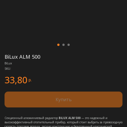
BiLux ALM 500
BiLux
SKU:
33,80
р.
Купить
Секционный алюминиевый радиатор
BiLUX ALM 500
— это надежный и
высокоэффективный отопительный прибор, который стоит выбрать за превосходную
скорость прогрева воздуха, легкую конструкцию и безупречный классический