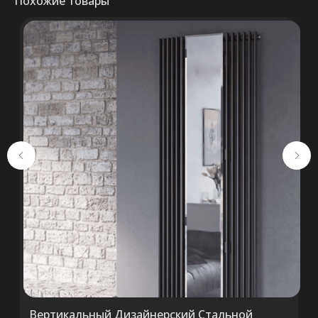
Похожие товары
Консультация
+375 (29) 652 34 03
ООО «ТермоАльянс», РБ, 220062, г.
Минск пр-т Победителей 131, оф.68 УНП
692071529, р/с BY38 ALFA 3012 2327
5000 2027 0000, в ЗАО «Альфа-Банк»,
код ALFABY2X, 220013 г. Минск, ул.
Сурганова, 43-47
Вертикальный Дизайнерский Стальной