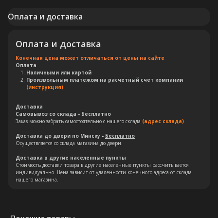
Оплата и доставка
Оплата и доставка
Конечная цена может отличаться от цены на сайте
Оплата
Наличными или картой
Произвольным платежом на расчетный счет компании
(инструкция)
Доставка
Самовывоз со склада - Бесплатно
Заказ можно забрать самостоятельно с нашего склада
(адрес склада)
Остались вопросы?
Доставка до двери по Минску -
Бесплатно
Осуществляется со склада магазина до двери.
Оставьте свои контакты. Наш
Доставка в другие населенные пункты
Стоимость доставки товара в другие населенные пункты рассчитывается
специалист свяжется с Вами в
индивидуально. Цена зависит от удаленности конечного адреса от склада
кратчайшие сроки. Мы знаем
нашего магазина.
насколько важно сделать
правильный выбор.