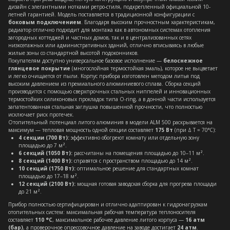
дизайн с элегантными нотками ретро-стиля, подкрепленный официальной 10-
летней гарантией. Модель поставляется в традиционной конфигурации с
боковым подключением
. Благодаря высоким прочностным характеристикам,
радиатор отлично подходит для монтажа как в автономных системах отопления
загородных коттеджей и частных домов, так и в централизованных сетях
низкоэтажных или административных зданий, отлично вписываясь в любые
жилые зоны со стандартной высотой подоконников.
Покупателям доступно универсальное базовое исполнение —
белоснежное
глянцевое покрытие
(многослойная термостойкая эмаль), которое не выцветает
и легко очищается от пыли. Корпус прибора изготовлен методом литья под
высоким давлением из премиального алюминиевого сплава. Сборка секций
производится с помощью сверхпрочных стальных ниппелей и инновационных
термостойких силиконовых прокладок типа O-ring, а в донной части используется
запатентованная стальная заглушка повышенной прочности, что полностью
исключает риск протечек.
Отопительный потенциал литого алюминия в модели ALM 500 раскрывается на
максимум — тепловая мощность одной секции составляет
175 Вт
(при Δ T = 70°C):
4 секции (700 Вт):
эффективно обогреют комнату или отдельную зону
площадью до 7 м².
6 секций (1050 Вт):
рассчитаны на помещения площадью до 10–11 м².
8 секций (1400 Вт):
справятся с пространством площадью до 14 м².
10 секций (1750 Вт):
оптимальное решение для стандартных комнат
площадью до 17–18 м².
12 секций (2100 Вт):
мощная готовая заводская сборка для прогрева площади
до 21 м².
Прибор полностью сертифицирован и отлично адаптирован к гидронагрузкам
отопительных систем: максимальная рабочая температура теплоносителя
составляет
110 °C
, максимальное рабочее давление литого корпуса —
16 атм
(бар)
, а проверочное опрессовочное давление на заводе достигает
24 атм
.