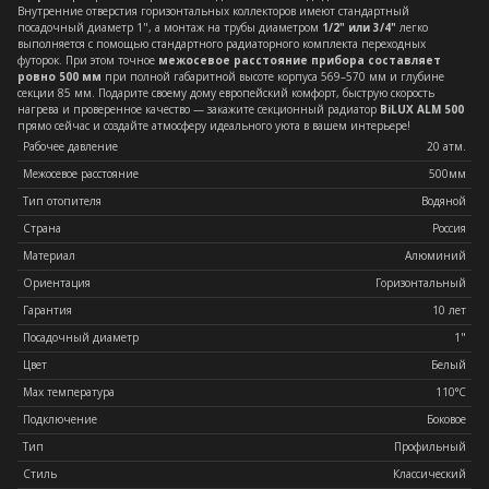
Внутренние отверстия горизонтальных коллекторов имеют стандартный
посадочный диаметр 1", а монтаж на трубы диаметром
1/2" или 3/4"
легко
выполняется с помощью стандартного радиаторного комплекта переходных
футорок. При этом точное
межосевое расстояние прибора составляет
ровно 500 мм
при полной габаритной высоте корпуса 569–570 мм и глубине
секции 85 мм. Подарите своему дому европейский комфорт, быструю скорость
нагрева и проверенное качество — закажите секционный радиатор
BiLUX ALM 500
прямо сейчас и создайте атмосферу идеального уюта в вашем интерьере!
Рабочее давление
20 атм.
Межосевое расстояние
500мм
Тип отопителя
Водяной
Страна
Россия
Материал
Алюминий
Ориентация
Горизонтальный
Гарантия
10 лет
Посадочный диаметр
1"
Цвет
Белый
Max температура
110°C
Подключение
Боковое
Тип
Профильный
Стиль
Классический