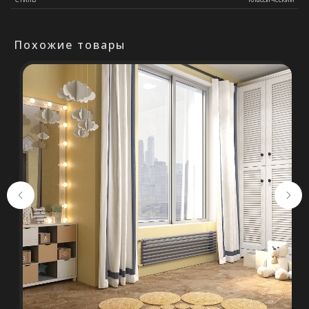
Оставьте свои контакты. Наш
специалист свяжется с Вами в
Похожие товары
кратчайшие сроки. Мы знаем
насколько важно сделать
правильный выбор.
Консультация
+375 (29) 652 34 03
ООО «ТермоАльянс», РБ, 220062, г.
Минск пр-т Победителей 131, оф.68 УНП
692071529, р/с BY38 ALFA 3012 2327
5000 2027 0000, в ЗАО «Альфа-Банк»,