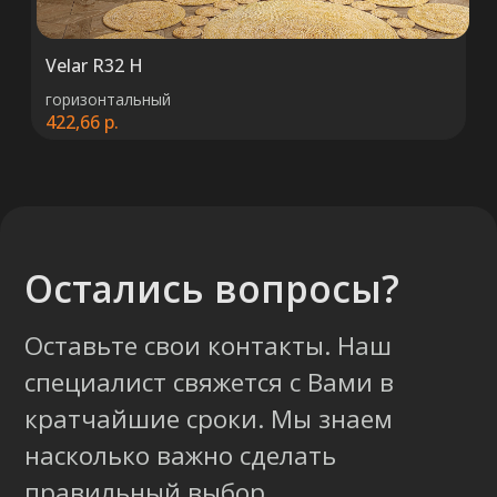
код ALFABY2X, 220013 г. Минск, ул.
Сурганова, 43-47
Velar R32 H
горизонтальный
422,66
р.