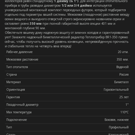
коллекторов равен стандартному
1 дюйму (G 1")
. Для интеграции отопительного
прибора в трубы разводки диаметром
1/2 или 3/4 дюйма
используется
универсальный монтажный комплект переходных футорок, который подбирается
отдельно под параметры вашей системы. Межосевое (посадочное) расстояние между
осями входного и выходного отверстий строго зафиксировано названием серии и
составляет ровно
350 мм
при полной габаритной высоте секции 401 мм и
монтажной глубине 90 мм.
Обеспечьте вашему дому надежную защиту от зимних холодов и гарантированный
уют! Закажите надежный биметаллический радиатор Теплоприбор BR1-350 прямо
сейчас, чтобы получить высокий уровень конвекции, непревзойденную прочность
и стабильное тепло на четверть века вперед!
Рабочее давление
20 атм.
Межосевое расстояние
350 мм.
Тип отопителя
Водяной
Страна
Россия
Материал
Биметалл
Ориентация
Горизонтальный
Гарантия
25 лет
Посадочный диаметр
1"
Max температура
110°C
Подключение
Боковое, нижнее
Тип
Профильный
Остались вопросы?
Стиль
Классический