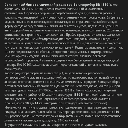
Секционный биметаллический радиатор Теплоприбор BR1-350
(также
обозначаемый как БР1-350) — это высокотехнологичный и компактный
отопительный прибор, специально разработанный для эффективной работы в
условиях нестандартной планировки или ограниченного пространства. Выбрать эту
модель стоит за ее выверенную эргономичную конструкцию, травмобезопасную
форму фасада со скругленными линиями без острых углов, надежное внутреннее
антикоррозийное покрытие, оптимальную конвекцию и внушительную 25-летнюю
официальную гарантию от производителя. Прибор предусматривает классическое
боковое подключение и безупречно адаптирован как для многоэтажных зданий с
агрессивным централизованным теплоносителем, так и для автономных закрытых
контуров частных домов и загородных коттеджей. Радиатор идеально впишется под
низкие подоконники, в небольшие простенки современных квартир, детских
комнат, офисов и студий. Вся линейка имеет стойкое внешнее покрытие
термостойкой порошковой эмалью в фирменном белом цвете (по международной
палитре RAL 9016), сохраняющем свой первоначальный оттенок в течение всего
срока службы.
Корпус радиатора собран из литых секций, внутри которых расположен
цельносварной каркас из высокопрочной стали, полностью исключающий контакт
агрессивного теплоносителя с внешним алюминиевым корпусом. Заводская сборка
поставляется готовыми блоками от 4 до 14 секций. Теплоотдача одной секции при
температурном напоре ΔT=70K составляет
135 Вт
. Таким образом, популярный
отопительный прибор из 10 секций генерирует
1350 Вт
тепловой мощности, чего
вполне достаточно для полноценного и быстрого прогрева жилой комнаты
площадью
от 10 до 14 кв. метров
(при стандартной высоте потолков).
Инженерная начинка модели полностью подготовлена к перепадам давления и
гидроударам: максимальная рабочая температура теплоносителя достигает
+110
°C
, рабочее давление составляет до
20 бар (атм)
, а испытательное опрессовочное
давление на производстве доходит до
30 бар (атм)
.
Внутренний посадочный диаметр верхнего и нижнего горизонтальных