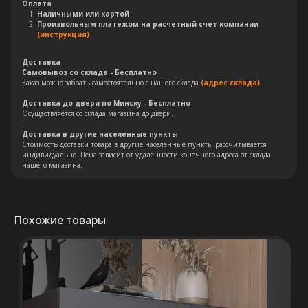
Оплата
Наличными или картой
Произвольным платежом на расчетный счет компании
(инструкция)
Доставка
Самовывоз со склада - Бесплатно
Заказ можно забрать самостоятельно с нашего склада
(адрес склада)
Доставка до двери по Минску -
Бесплатно
Осуществляется со склада магазина до двери.
Остались вопросы?
Доставка в другие населенные пункты
Стоимость доставки товара в другие населенные пункты рассчитывается
индивидуально. Цена зависит от удаленности конечного адреса от склада
Оставьте свои контакты. Наш
нашего магазина.
специалист свяжется с Вами в
кратчайшие сроки. Мы знаем
насколько важно сделать
Похожие товары
правильный выбор.
Консультация