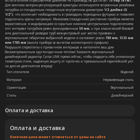
испытательное опрессовочное давление на производстве достигает
15 бар (атм)
.
Для монтажа запорно-регулирующей арматуры используются встроенные резьбовые
патрубки со стандартным посадочным внутренним диаметром
1/2 дюйма (G
1/2")
, что исключает необходимость в громоздких переходных футорках и позволяет
подключать краны напрямую. Межосевое (посадочное) расстояние прибора является
вариативным: в модификациях со скрытым нижним центральным подключением
этот интервал патрубков равен фиксированным
50 мм
, а при классической боковой
или диагональной разводке труб межцентровый шаг жестко привязан к
вертикальным габаритам выбранной модели и составляет ровно
780 мм, 1325 мм
или 1785 мм
(высота прибора за вычетом коллекторного профиля).
Разрушьте стереотипы о привычном интерьере и наполните ваш дом
бескомпромиссным круглогодичным теплом! Закажите вертикальный
дизайнерский радиатор Carisa LINK прямо сейчас, чтобы подарить себе уникальную
геометрию стиля, надежную защиту от протечек и премиальный европейский уют
на долгие десятилетия вперед!
Тип отопителя
Водяной
Материал
Нержавеющая сталь
Ориентация
Вертикальный
Стиль
Дизайнерский
Оплата и доставка
Оплата и доставка
Конечная цена может отличаться от цены на сайте