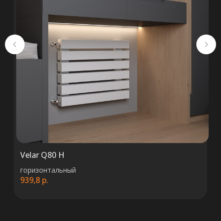
+375 (29) 652 34 03
ООО «ТермоАльянс», РБ, 220062, г.
Минск пр-т Победителей 131, оф.68 УНП
692071529, р/с BY38 ALFA 3012 2327
5000 2027 0000, в ЗАО «Альфа-Банк»,
код ALFABY2X, 220013 г. Минск, ул.
Сурганова, 43-47
Velar Q80 H
горизонтальный
939,8
р.