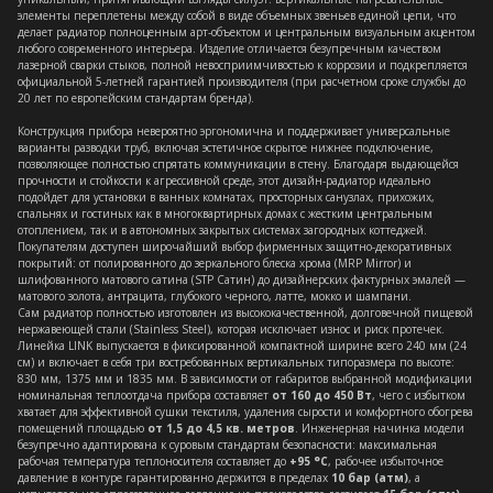
элементы переплетены между собой в виде объемных звеньев единой цепи, что
делает радиатор полноценным арт-объектом и центральным визуальным акцентом
любого современного интерьера. Изделие отличается безупречным качеством
лазерной сварки стыков, полной невосприимчивостью к коррозии и подкрепляется
официальной 5-летней гарантией производителя (при расчетном сроке службы до
20 лет по европейским стандартам бренда).
Конструкция прибора невероятно эргономична и поддерживает универсальные
варианты разводки труб, включая эстетичное скрытое нижнее подключение,
позволяющее полностью спрятать коммуникации в стену. Благодаря выдающейся
прочности и стойкости к агрессивной среде, этот дизайн-радиатор идеально
подойдет для установки в ванных комнатах, просторных санузлах, прихожих,
спальнях и гостиных как в многоквартирных домах с жестким центральным
отоплением, так и в автономных закрытых системах загородных коттеджей.
Покупателям доступен широчайший выбор фирменных защитно-декоративных
покрытий: от полированного до зеркального блеска хрома (MRP Mirror) и
шлифованного матового сатина (STP Сатин) до дизайнерских фактурных эмалей —
матового золота, антрацита, глубокого черного, латте, мокко и шампани.
Сам радиатор полностью изготовлен из высококачественной, долговечной пищевой
нержавеющей стали (Stainless Steel), которая исключает износ и риск протечек.
Линейка LINK выпускается в фиксированной компактной ширине всего 240 мм (24
см) и включает в себя три востребованных вертикальных типоразмера по высоте:
830 мм, 1375 мм и 1835 мм. В зависимости от габаритов выбранной модификации
номинальная теплоотдача прибора составляет
от 160 до 450 Вт
, чего с избытком
хватает для эффективной сушки текстиля, удаления сырости и комфортного обогрева
помещений площадью
от 1,5 до 4,5 кв. метров
. Инженерная начинка модели
безупречно адаптирована к суровым стандартам безопасности: максимальная
рабочая температура теплоносителя составляет до
+95 °C
, рабочее избыточное
давление в контуре гарантированно держится в пределах
10 бар (атм)
, а