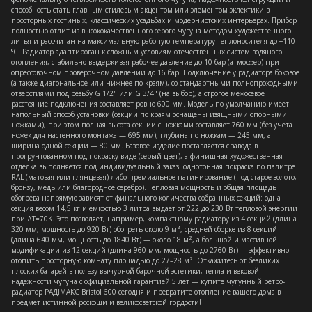
способность стать главным стилевым акцентом или элементом эклектики в
просторных гостиных, классических усадьбах и модернистских интерьерах. Прибор
полностью отлит из высококачественного серого чугуна методом художественного
литья и рассчитан на максимальную рабочую температуру теплоносителя до +110
°C. Радиатор адаптирован к сложным условиям отечественных систем водяного
отопления, стабильно выдерживая рабочее давление до 10 бар (атмосфер) при
опрессовочном проверочном давлении до 16 бар. Подключение у радиатора боковое
(а также диагональное или нижнее по краям), со стандартными полнопроходными
отверстиями под резьбу G 1/2" или G 3/4" (на выбор), а строгое межосевое
расстояние подключения составляет ровно 600 мм. Модель по умолчанию имеет
напольный способ установки (секции по краям оснащены изящными опорными
ножками), при этом полная высота секции с ножками составляет 760 мм (без учета
ножек для настенного монтажа — 695 мм), глубина по ножкам — 245 мм, а
ширина одной секции — 80 мм. Базовое изделие поставляется с завода в
прогрунтованном под покраску виде (серый цвет), а финишная художественная
отделка выполняется под индивидуальный заказ: однотонная покраска по палитре
RAL (матовая или глянцевая) либо премиальное патинирование (под старое золото,
бронзу, медь или благородное серебро). Тепловая мощность и общая площадь
обогрева напрямую зависят от финального количества собранных секций: одна
секция весом 14,5 кг и емкостью 3 литра выдает от 222 до 230 Вт тепловой энергии
при ΔT=70K. Это позволяет, например, компактному радиатору из 4 секций (длина
320 мм, мощность до 920 Вт) обогреть около 9 м², средней сборке из 8 секций
(длина 640 мм, мощность до 1840 Вт) — около 18 м², а большой и массивной
модификации из 12 секций (длина 960 мм, мощность до 2760 Вт) — эффективно
отопить просторную комнату площадью до 27–28 м². Откажитесь от безликих
плоских батарей в пользу вычурной барочной эстетики, тепла и вековой
надежности чугуна с официальной гарантией 5 лет — купите чугунный ретро-
радиатор РАДIМАКС Bristol 600 сегодня и превратите отопление вашего дома в
предмет истинной роскоши и великосветской гордости!