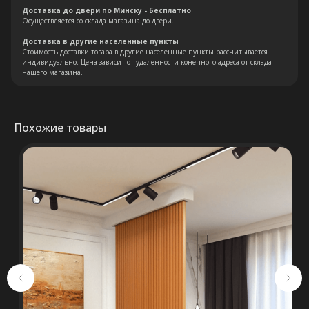
Доставка до двери по Минску -
Бесплатно
Осуществляется со склада магазина до двери.
Доставка в другие населенные пункты
Остались вопросы?
Стоимость доставки товара в другие населенные пункты рассчитывается
индивидуально. Цена зависит от удаленности конечного адреса от склада
нашего магазина.
Оставьте свои контакты. Наш
специалист свяжется с Вами в
кратчайшие сроки. Мы знаем
Похожие товары
насколько важно сделать
правильный выбор.
Консультация
+375 (29) 652 34 03