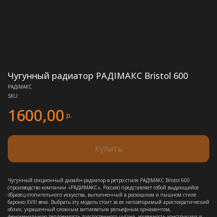
Чугунный радиатор РАДIМАКС Bristol 600
РАДIМАКС
SKU:
1600,00
р.
Купить
Чугунный секционный дизайн-радиатор в ретро-стиле РАДIМАКС Bristol 600
(производство компании «РАДИМАКС», Россия) представляет собой выдающийся
образец отопительного искусства, выполненный в роскошном и пышном стиле
барокко XVIII века. Выбрать эту модель стоит за ее неповторимый аристократический
облик, украшенный сложным витиеватым рельефным орнаментом,
феноменальную теплоемкость толстостенного чугуна, надежность конструкции и