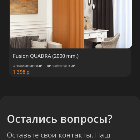
ООО «ТермоАльянс», РБ, 220062, г.
Минск пр-т Победителей 131, оф.68 УНП
692071529, р/с BY38 ALFA 3012 2327
5000 2027 0000, в ЗАО «Альфа-Банк»,
код ALFABY2X, 220013 г. Минск, ул.
Сурганова, 43-47
Fusion QUADRA (2000 mm.)
алюминиевый - дизайнерский
1 398
р.