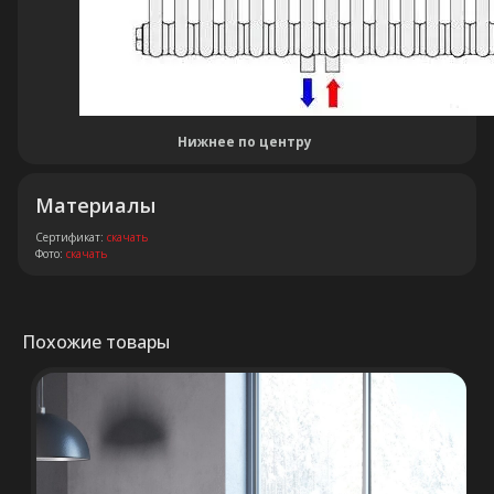
Остались вопросы?
Оставьте свои контакты. Наш
специалист свяжется с Вами в
Нижнее по центру
кратчайшие сроки. Мы знаем
насколько важно сделать
Материалы
правильный выбор.
Сертификат:
скачать
Фото:
скачать
Консультация
Похожие товары
+375 (29) 652 34 03