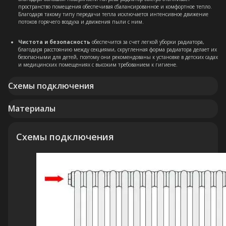
пространство помещения обеспечивая сбалансированное и комфортное тепло.
Благодаря такому типу передачи тепла исключается интенсивное движение
потоков горячего воздуха и движения пыли с ним.
Чистота и безопасность
обеспечится за счет легкой уборки радиатора,
благодаря расстоянию между секциями, скругленная форма радиатора делает их
безопасными для детей, поэтому они рекомендованы к установке в детских садах
и медицинских помещениях с высоким требованием к гигиене.
Схемы подключения
Материалы
Схемы подключения