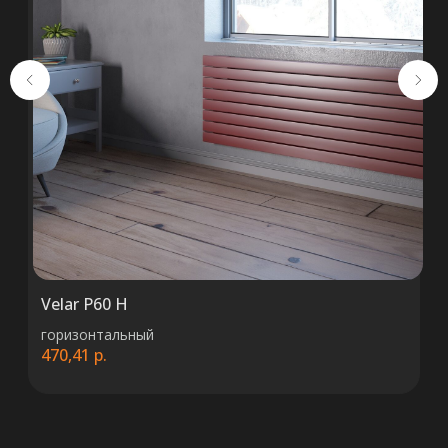
ООО «ТермоАльянс», РБ, 220062, г.
Минск пр-т Победителей 131, оф.68 УНП
692071529, р/с BY38 ALFA 3012 2327
5000 2027 0000, в ЗАО «Альфа-Банк»,
код ALFABY2X, 220013 г. Минск, ул.
Сурганова, 43-47
Velar P60 H
горизонтальный
470,41
р.