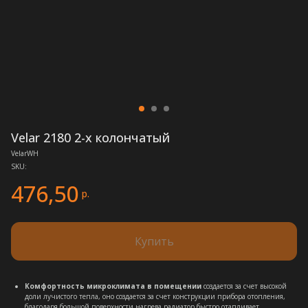
Velar 2180 2-x колончатый
VelarWH
SKU:
476,50
р.
Купить
Комфортность микроклимата в помещении
создается за счет высокой
доли лучистого тепла, оно создается за счет конструкции прибора отопления,
благодаря большой поверхности нагрева радиатор быстро отапливает