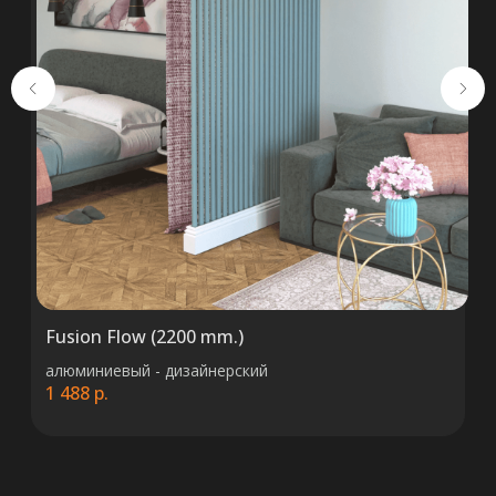
ООО «ТермоАльянс», РБ, 220062, г.
Минск пр-т Победителей 131, оф.68 УНП
692071529, р/с BY38 ALFA 3012 2327
5000 2027 0000, в ЗАО «Альфа-Банк»,
код ALFABY2X, 220013 г. Минск, ул.
Сурганова, 43-47
Fusion Flow (2200 mm.)
алюминиевый - дизайнерский
1 488
р.