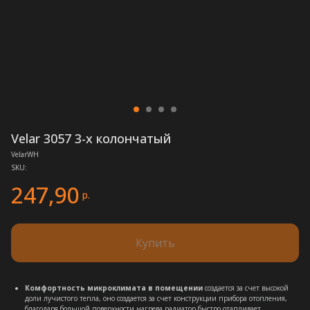
Velar 3057 3-x колончатый
VelarWH
SKU:
247,90
р.
Купить
Комфортность микроклимата в помещении
создается за счет высокой
доли лучистого тепла, оно создается за счет конструкции прибора отопления,
благодаря большой поверхности нагрева радиатор быстро отапливает