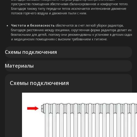
пространство помещения обеспечивая сбалансированное и комфортное тепло.
Благодаря такому типу передачи тепла исключается интенсивное движение
потоков горячего воздуха и движения пыли с ним.
Чистота и безопасность
обеспечится за счет легкой уборки радиатора,
благодаря расстоянию между секциями, скругленная форма радиатора делает их
безопасными для детей, поэтому они рекомендованы к установке в детских садах
и медицинских помещениях с высоким требованием к гигиене.
Схемы подключения
Материалы
Схемы подключения