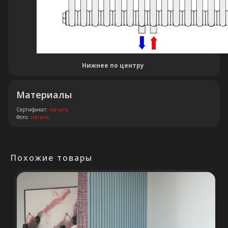
Остались вопросы?
Оставьте свои контакты. Наш
специалист свяжется с Вами в
Нижнее по центру
кратчайшие сроки. Мы знаем
насколько важно сделать
Материалы
правильный выбор.
Сертификат:
скачать
Фото:
скачать
Консультация
Похожие товары
+375 (29) 652 34 03