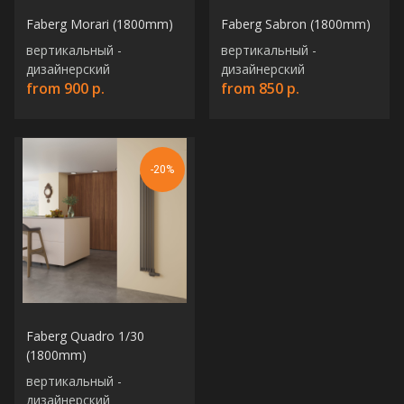
Консультация
Faberg Morari (1800mm)
Faberg Sabron (1800mm)
вертикальный -
вертикальный -
дизайнерский
дизайнерский
from
900
р.
from
850
р.
+375 (29) 652 34 03
-20%
ООО «ТермоАльянс», РБ, 220062, г.
Минск пр-т Победителей 131, оф.68 УНП
692071529, р/с BY38 ALFA 3012 2327
5000 2027 0000, в ЗАО «Альфа-Банк»,
код ALFABY2X, 220013 г. Минск, ул.
Сурганова, 43-47
Faberg Quadro 1/30
(1800mm)
вертикальный -
дизайнерский