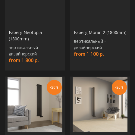
Faberg Neotopia
Faberg Morari 2 (1800mm)
(1800mm)
вертикальный -
вертикальный -
дизайнерский
from
1 100
р.
дизайнерский
from
1 800
р.
Остались вопросы?
-20%
-20%
Оставьте свои контакты. Наш
специалист свяжется с Вами в
кратчайшие сроки. Мы знаем
насколько важно сделать
правильный выбор.