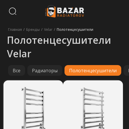
Полотенцесушители
Главная
/
Бренды
/
Velar
/
Полотенцесушители
Velar
Все
Радиаторы
Полотенцесушители