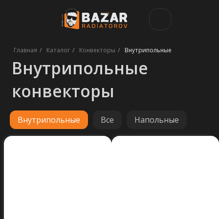
Внутрипольные
Главная
/
Каталог
/
Конвекторы
/
Внутрипольные
конвекторы
Внутрипольные
Все
Напольные