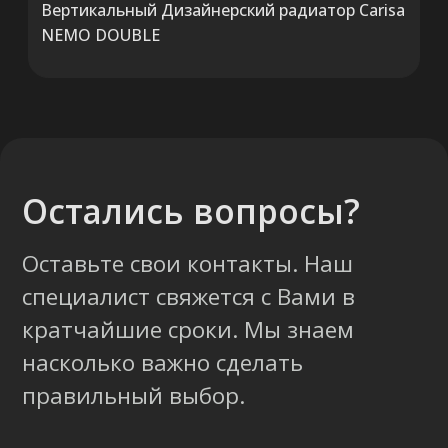
Вертикальный Дизайнерский радиатор Carisa
NEMO DOUBLE
ООО «ТермоАльянс», РБ, 220062, г.
Минск пр-т Победителей 131, оф.68 УНП
692071529, р/с BY38 ALFA 3012 2327
5000 2027 0000, в ЗАО «Альфа-Банк»,
код ALFABY2X, 220013 г. Минск, ул.
Сурганова, 43-47