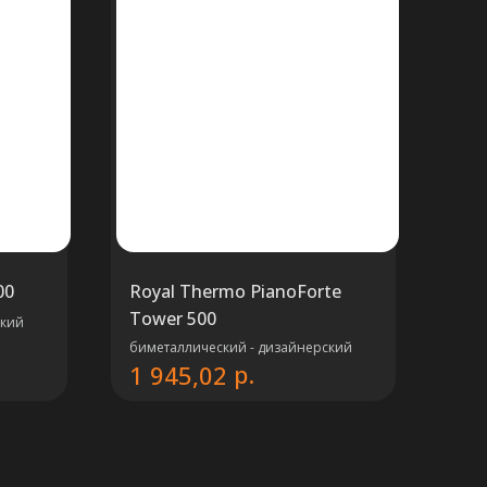
00
Royal Thermo PianoForte
Tower 500
ский
биметаллический - дизайнерский
р.
1 945,02