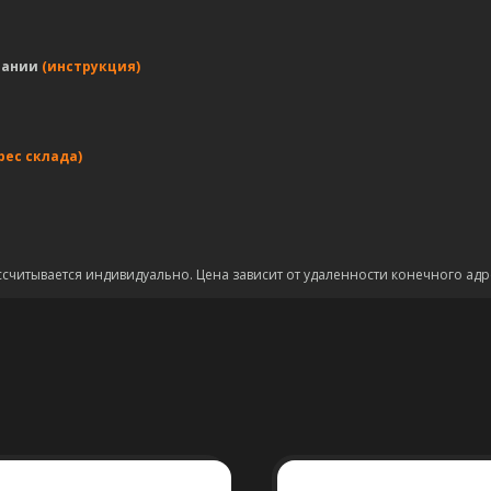
пании
(инструкция)
рес склада)
ссчитывается индивидуально. Цена зависит от удаленности конечного адр