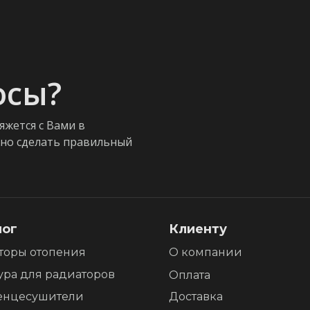
осы?
яжется с Вами в
жно сделать правильный
лог
Клиенту
торы отопения
О компании
ура для радиаторов
Оплата
енцесушители
Доставка