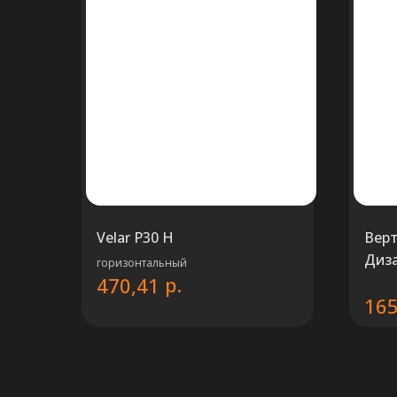
Velar P30 H
Вер
Диз
горизонтальный
р.
470,41
Алю
165
ТЕП