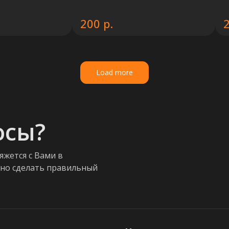
р.
200
Load more
осы?
яжется с Вами в
жно сделать правильный