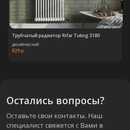
+375 (29) 652 34 03
Трубчатый радиатор Rifar Tubog 3180
ООО «ТермоАльянс», РБ, 220062, г.
Минск пр-т Победителей 131, оф.68 УНП
дизайнерский
692071529, р/с BY38 ALFA 3012 2327
829
р.
5000 2027 0000, в ЗАО «Альфа-Банк»,
код ALFABY2X, 220013 г. Минск, ул.
Сурганова, 43-47