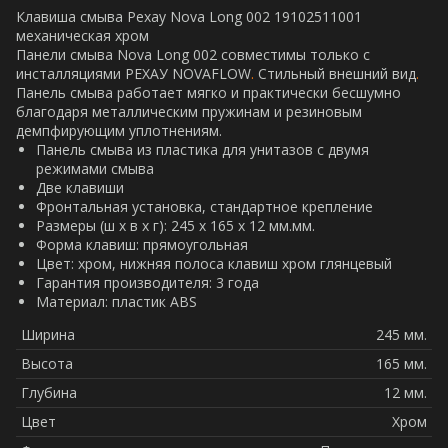
Клавиша смыва Рехау Nova Long 002 19102511001
механическая хром
Панели смыва Nova Long 002 совместимы только с
инсталляциями РЕХАУ NOVAFLOW
.
Стильный внешний вид
.
Панель смыва работает мягко и практически бесшумно
благодаря металлическим пружинам и резиновым
демпфирующим уплотнениям.
Панель смыва из пластика для унитазов c двумя
режимами смыва
Две клавиши
Фронтальная установка, стандартное крепление
Размеры (ш x в x г): 245 х 165 х 12 мм.мм.
Форма клавиш: прямоугольная
Цвет: хром, нижняя полоса клавиш хром глянцевый
Гарантия производителя: 3 года
Материал: пластик ABS
Ширина
245 мм.
Высота
165 мм.
Глубина
12 мм.
Цвет
Хром