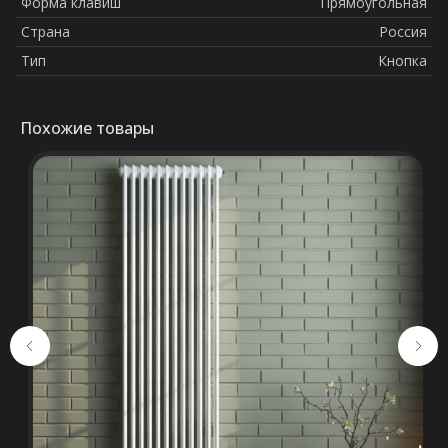
Форма клавиш
Прямоугольная
Страна
Россия
Тип
Кнопка
Похожие товары
Остались вопросы?
Оставьте свои контакты. Наш
специалист свяжется с Вами в
кратчайшие сроки. Мы знаем
насколько важно сделать
правильный выбор.
Консультация