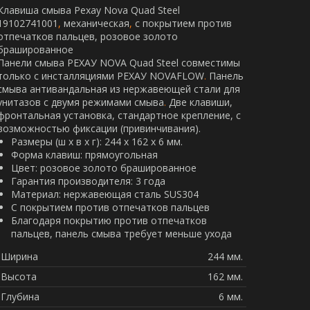
Клавиша смыва Рехау Nova Quad Steel
19102741001
,
механическая
,
с покрытием против
отпечатков пальцев, розовое золото
брашированное
Панели смыва РЕХАУ NOVA Quad Steel совместимы
только с инсталляциями РЕХАУ NOVAFLOW
.
Панель
смыва антивандальная из нержавеющей стали для
унитазов c двумя режимами смыва
.
Две клавиши,
фронтальная установка, стандартное крепление, с
возможностью фиксации (привинчивания).
Размеры (ш x в x г): 244 х 162 х 6 мм.
Форма клавиш: прямоугольная
Цвет: розовое золото брашированное
Гарантия производителя: 3 года
Материал: нержавеющая сталь SUS304
С покрытием против отпечатков пальцев
Благодаря покрытию против отпечатков
пальцев, панель смыва требует меньше ухода
Ширина
244 мм.
Высота
162 мм.
Глубина
6 мм.