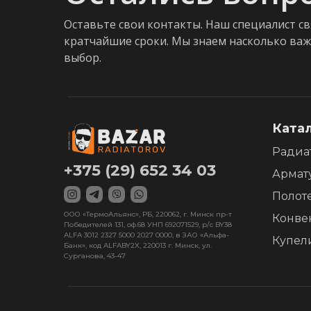
Оставьте свои контакты. Наш специалист св
кратчайшие сроки. Мы знаем насколько ва
выбор.
Ката
Радиа
+375 (29) 652 34 03
Армат
Полот
ООО «ТермоАльянс», РБ, 220062, г. Минск пр-т
Конве
Победителей 131, оф.68 УНП 692071529, р/с BY38
ALFA 3012 2327 5000 2027 0000, в ЗАО «Альфа-
Купел
Банк», код ALFABY2X, 220013 г. Минск, ул.
Сурганова, 43-47