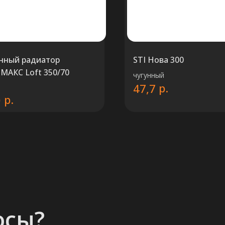
нный радиатор
STI Нова 300
МАКС Loft 350/70
чугунный
р.
47,7
р.
0
осы?