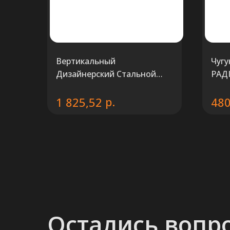
Вертикальный
Чугу
Дизайнерский Стальной
РАДI
радиатор KZTO Зеркало П
р.
1 825,52
48
Остались вопр