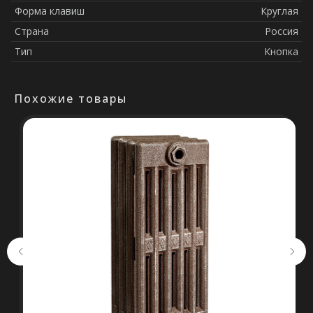
Форма клавиш
Круглая
Страна
Россия
Тип
Кнопка
Похожие товары
Остались вопросы?
Оставьте свои контакты. Наш
специалист свяжется с Вами в
кратчайшие сроки. Мы знаем
насколько важно сделать
правильный выбор.
Консультация