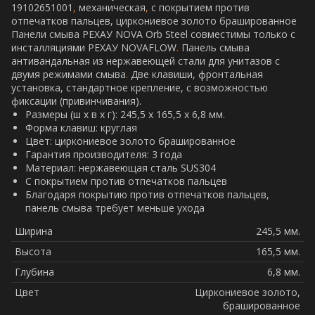
19102651001
,
механическая
,
с покрытием против
отпечатков пальцев, циркониевое золото брашированное
Панели смыва РЕХАУ NOVA Orb Steel совместимы только с
инсталляциями РЕХАУ NOVAFLOW
.
Панель смыва
антивандальная из нержавеющей стали для унитазов c
двумя режимами смыва
.
Две клавиши, фронтальная
установка, стандартное крепление, с возможностью
фиксации (привинчивания).
Размеры (ш x в x г): 245,5 х 165,5 х 6,8 мм.
Форма клавиш: круглая
Цвет: циркониевое золото брашированное
Гарантия производителя: 3 года
Материал: нержавеющая сталь SUS304
С покрытием против отпечатков пальцев
Благодаря покрытию против отпечатков пальцев,
панель смыва требует меньше ухода
Ширина
245,5 мм.
Высота
165,5 мм.
Глубина
6,8 мм.
Цвет
Циркониевое золото,
брашированное