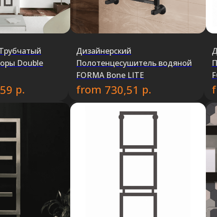
Трубчатый
Дизайнерский
Д
оры Double
Полотенцесушитель водяной
П
FORMA Bone LITE
F
р.
from
р.
,59
730,51