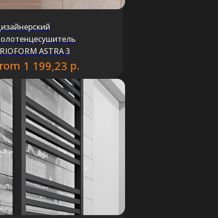
изайнерский
олотенцесушитель
RIOFORM ASTRA 3
from
р.
1 199,23