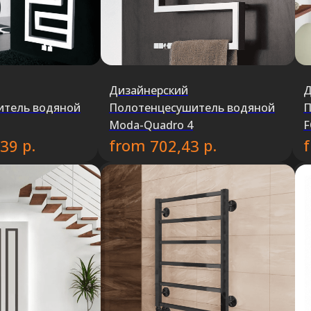
Дизайнерский
Д
итель водяной
Полотенцесушитель водяной
П
Moda-Quadro 4
F
р.
from
р.
,39
702,43