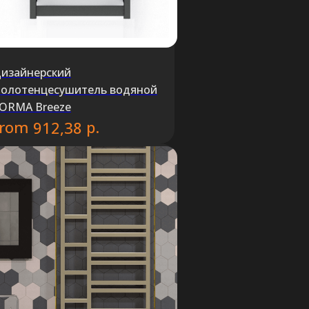
изайнерский
олотенцесушитель водяной
ORMA Breeze
from
р.
912,38