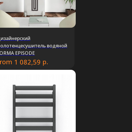
изайнерский
олотенцесушитель водяной
ORMA EPISODE
from
р.
1 082,59