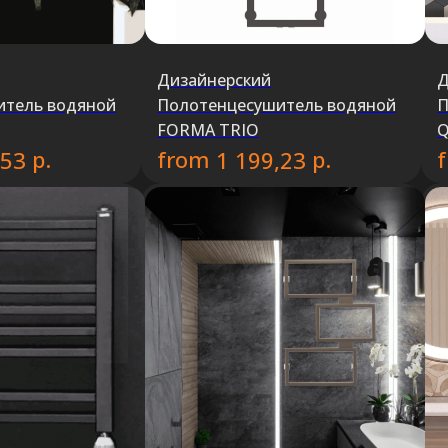
Дизайнерский
Д
итель водяной
Полотенцесушитель водяной
П
FORMA TRIO
Q
р.
from
р.
,53
1 199,23