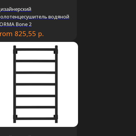
изайнерский
олотенцесушитель водяной
ORMA Bone 2
from
р.
825,55