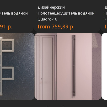
Дизайнерский
Д
итель водяной
Полотенцесушитель водяной
П
Quadro-16
F
р.
from
р.
,91
759,89