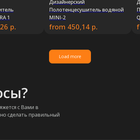
Дизайнерский
Д
итель
Полотенцесушитель водяной
П
RA 1
MINI-2
Q
р.
from
р.
,26
450,14
Load more
осы?
яжется с Вами в
жно сделать правильный