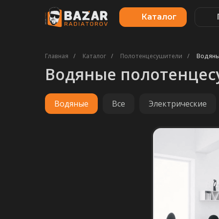
Каталог
Главная
/
Каталог
/
Полотенцесушители
/
Водян
Водяные полотенце
Водяные
Все
Электрические