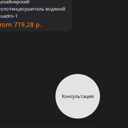
изайнерский
олотенцесушитель водяной
uadro-1
from
р.
719,28
Консультация