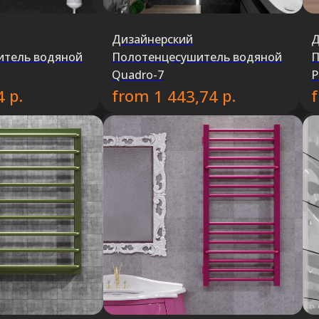
Дизайнерский
Д
итель водяной
Полотенцесушитель водяной
П
Quadro-7
P
р.
from
р.
4
1 443,74