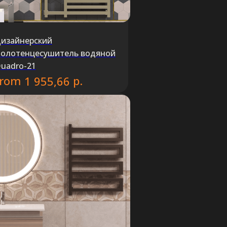
изайнерский
олотенцесушитель водяной
uadro-21
from
р.
1 955,66