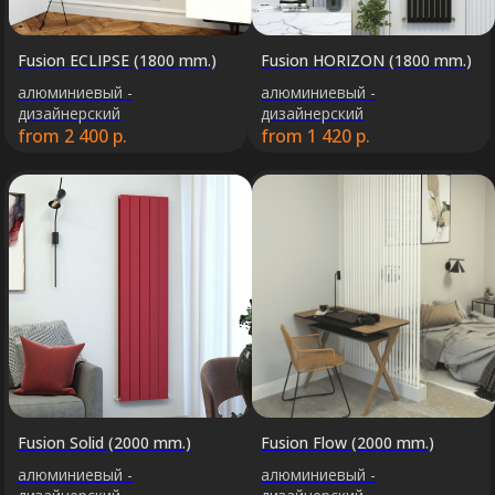
Fusion ECLIPSE (1800 mm.)
Fusion HORIZON (1800 mm.)
алюминиевый -
алюминиевый -
дизайнерский
дизайнерский
from
2 400
р.
from
1 420
р.
Остались вопросы?
Оставьте свои контакты. Наш
Fusion Solid (2000 mm.)
Fusion Flow (2000 mm.)
специалист свяжется с Вами в
алюминиевый -
алюминиевый -
кратчайшие сроки. Мы знаем